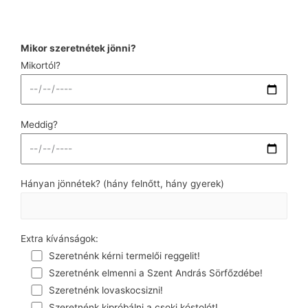
Mikor szeretnétek jönni?
Mikortól?
Meddig?
Hányan jönnétek? (hány felnőtt, hány gyerek)
Extra kívánságok:
Szeretnénk kérni termelői reggelit!
Szeretnénk elmenni a Szent András Sörfőzdébe!
Szeretnénk lovaskocsizni!
Szeretnénk kipróbálni a csoki kóstolót!