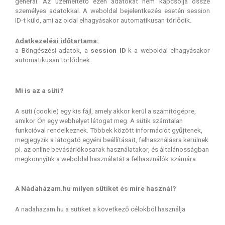
generál. Az üzemeltető ezen adatokat nem kapcsolja össze
személyes adatokkal. A weboldal bejelentkezés esetén session
ID-t küld, ami az oldal elhagyásakor automatikusan törlődik.
Adatkezelési időtartama:
a Böngészési adatok, a
session ID
-k a weboldal elhagyásakor
automatikusan törlődnek.
Mi is az a süti?
A süti (cookie) egy kis fájl, amely akkor kerül a számítógépre,
amikor Ön egy webhelyet látogat meg. A sütik számtalan
funkcióval rendelkeznek. Többek között információt gyűjtenek,
megjegyzik a látogató egyéni beállításait, felhasználásra kerülnek
pl. az online bevásárlókosarak használatakor, és általánosságban
megkönnyítik a weboldal használatát a felhasználók számára.
A Nádaházam.hu milyen sütiket és mire használ?
A nadahazam.hu a sütiket a következő célokból használja